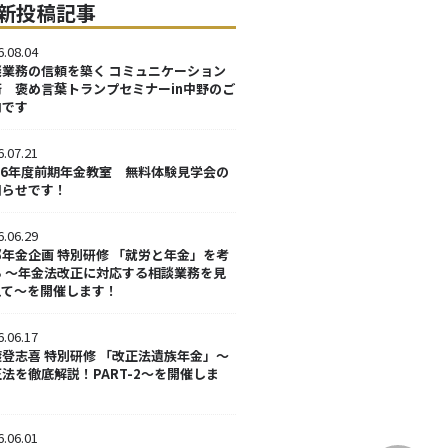
新投稿記事
6.08.04
談業務の信頼を築く コミュニケーション
術 褒め言葉トランプセミナーin中野のご
内です
6.07.21
026年度前期年金教室 無料体験見学会の
知らせです！
6.06.29
部年金企画 特別研修 「就労と年金」を考
る ～年金法改正に対応する相談業務を見
えて～を開催します！
6.06.17
渡登志喜 特別研修 「改正法遺族年金」～
法を徹底解説！PART-2～を開催しま
！
6.06.01