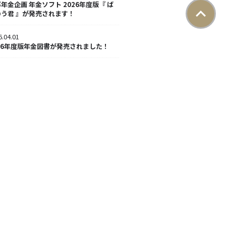
年金企画 年金ソフト 2026年度版『 ば
のう君 』が発売されます！
6.04.01
26年度版年金図書が発売されました！
6.02.26
害年金特別教室 ～不服申立苦闘編～を開
いたします！
6.01.30
26年度 前期年金教室のご案内はこちらで
。