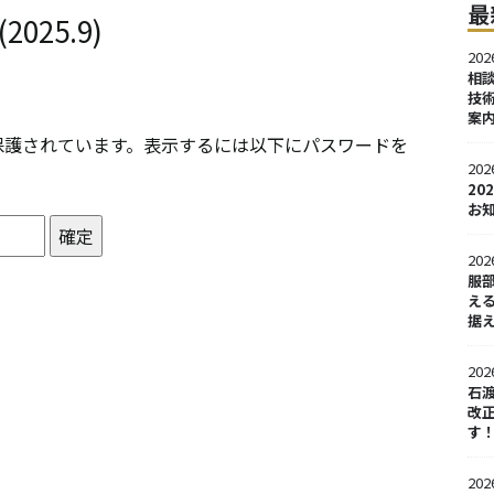
最
025.9)
202
相
技
案
保護されています。表示するには以下にパスワードを
202
2
お
202
服
え
据
202
石
改正
す
202