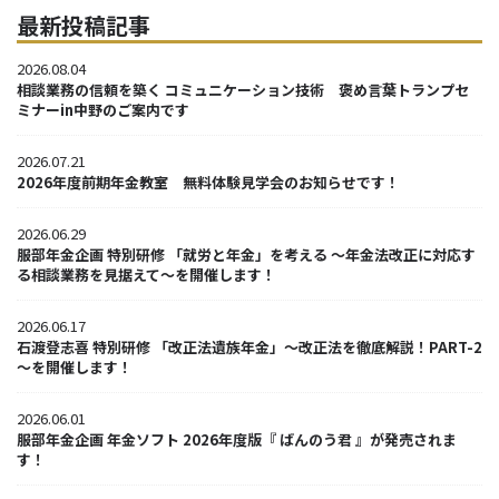
最新投稿記事
2026.08.04
相談業務の信頼を築く コミュニケーション技術 褒め言葉トランプセ
ミナーin中野のご案内です
2026.07.21
2026年度前期年金教室 無料体験見学会のお知らせです！
2026.06.29
服部年金企画 特別研修 「就労と年金」を考える ～年金法改正に対応す
る相談業務を見据えて～を開催します！
2026.06.17
石渡登志喜 特別研修 「改正法遺族年金」～改正法を徹底解説！PART-2
～を開催します！
2026.06.01
服部年金企画 年金ソフト 2026年度版『 ばんのう君 』が発売されま
す！