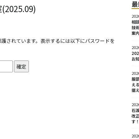
最
025.09)
202
相
技
案
保護されています。表示するには以下にパスワードを
202
2
お
202
服
え
据
202
石
改正
す
202