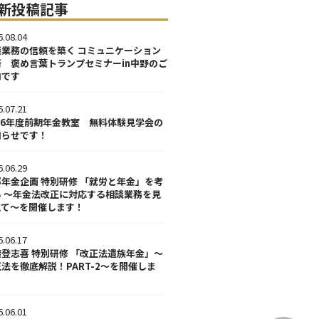
新投稿記事
6.08.04
談業務の信頼を築く コミュニケーション
術 褒め言葉トランプセミナーin中野のご
内です
6.07.21
026年度前期年金教室 無料体験見学会の
知らせです！
6.06.29
部年金企画 特別研修 「就労と年金」を考
る ～年金法改正に対応する相談業務を見
えて～を開催します！
6.06.17
渡登志喜 特別研修 「改正法遺族年金」～
法を徹底解説！PART-2～を開催しま
！
6.06.01