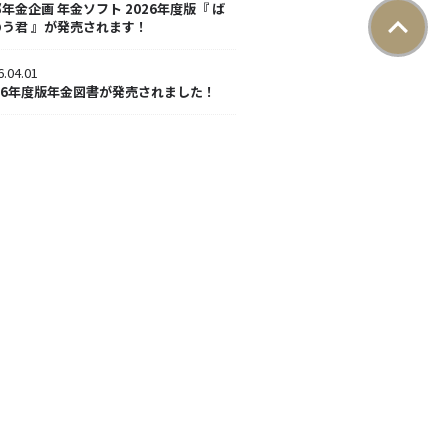
年金企画 年金ソフト 2026年度版『 ば
のう君 』が発売されます！
6.04.01
26年度版年金図書が発売されました！
6.02.26
害年金特別教室 ～不服申立苦闘編～を開
いたします！
6.01.30
26年度 前期年金教室のご案内はこちらで
。