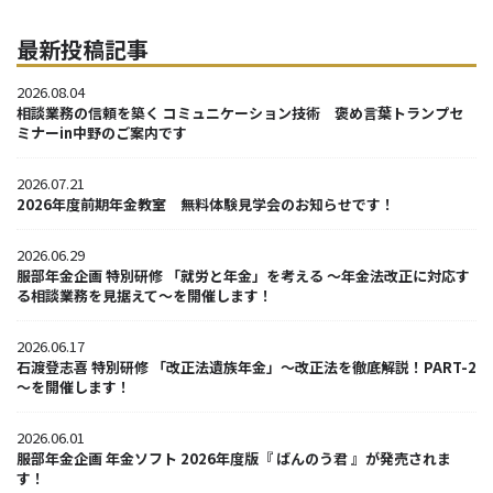
最新投稿記事
2026.08.04
相談業務の信頼を築く コミュニケーション技術 褒め言葉トランプセ
ミナーin中野のご案内です
2026.07.21
2026年度前期年金教室 無料体験見学会のお知らせです！
2026.06.29
服部年金企画 特別研修 「就労と年金」を考える ～年金法改正に対応す
る相談業務を見据えて～を開催します！
2026.06.17
石渡登志喜 特別研修 「改正法遺族年金」～改正法を徹底解説！PART-2
～を開催します！
2026.06.01
服部年金企画 年金ソフト 2026年度版『 ばんのう君 』が発売されま
す！